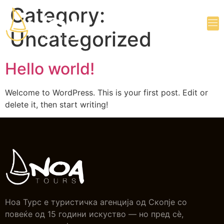
Category:
Uncategorized
Hello world!
Welcome to WordPress. This is your first post. Edit or
delete it, then start writing!
Ноа Турс е туристичка агенција од Скопје со
повеќе од 15 години искуство — но пред сè,